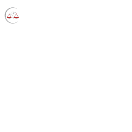
Blog
→
→
→
Notícias
Notícias
Tribunal
desbloqueia valor da conta salário de estudante com
dívidas do crédito educacional (20/04/2021)