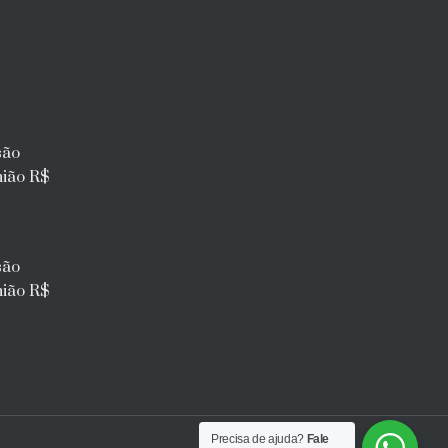
são
nião R$
são
nião R$
Precisa de ajuda?
Fale