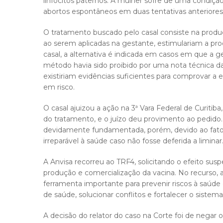
linfócitos paternos. A mulher sofre de uma condiçã
abortos espontâneos em duas tentativas anteriores 
O tratamento buscado pelo casal consiste na produçã
ao serem aplicadas na gestante, estimulariam a pr
casal, a alternativa é indicada em casos em que a g
método havia sido proibido por uma nota técnica da
existiriam evidências suficientes para comprovar a 
em risco.
O casal ajuizou a ação na 3ª Vara Federal de Curitiba
do tratamento, e o juízo deu provimento ao pedido.
devidamente fundamentada, porém, devido ao fato d
irreparável à saúde caso não fosse deferida a liminar
A Anvisa recorreu ao TRF4, solicitando o efeito susp
produção e comercialização da vacina. No recurso
ferramenta importante para prevenir riscos à saúde
de saúde, solucionar conflitos e fortalecer o sistema 
A decisão do relator do caso na Corte foi de nega