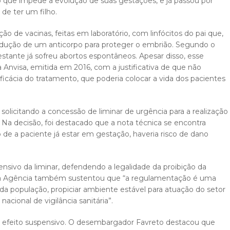
o que impede a evolução de suas gestações, e já passou por
de ter um filho.
o de vacinas, feitas em laboratório, com linfócitos do pai que,
odução de um anticorpo para proteger o embrião. Segundo o
estante já sofreu abortos espontâneos. Apesar disso, esse
 Anvisa, emitida em 2016, com a justificativa de que não
eficácia do tratamento, que poderia colocar a vida dos pacientes
, solicitando a concessão de liminar de urgência para a realização
 Na decisão, foi destacado que a nota técnica se encontra
e a paciente já estar em gestação, haveria risco de dano
.
ensivo da liminar, defendendo a legalidade da proibição da
, a Agência também sustentou que “a regulamentação é uma
 da população, propiciar ambiente estável para atuação do setor
nacional de vigilância sanitária”.
r o efeito suspensivo. O desembargador Favreto destacou que