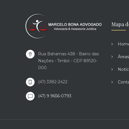
Mapa d
Hom
Rua Bahamas 438 - Bairro das
Áreas
Nações - Timbó - CEP 89120-
000
Notíc
(47) 3382-2422
Cont
(47) 9 9656-0793