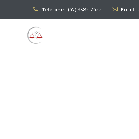
Telefone:
(47) 3382-2422
Email:
Blog
→
→
Notícias
Notíc