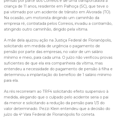
pensão por parte dos Correios e de uma transportadora à
criança de 11 anos, residente em Palhoça (SC), que teve o
pai vitimado por um acidente de trânsito em Alvorada (TO).
Na ocasião, um motorista dirigindo um caminhão da
empresa ré, contratada pelos Correios, invadiu a contramão,
atingindo outro caminhão, dirigido pela vítima.
A mãe dela ajuizou ação na Justiça Federal de Florianópolis,
solicitando em medida de urgência o pagamento de
pensão por parte das empresas, no valor de um salário
mínimo e meio, para cada uma. O juízo não verificou provas
suficientes de que ela era companheira da vítima, mas
entendeu a necessidade do pagamento de pensão à filha e
determinou a implantação do benefício de 1 salário mínimo
para ela.
As rés recorreram ao TRF4 solicitando efeito suspensivo à
medida, alegando que o culpado pelo acidente seria o pai
da menor e solicitando a redução da pensão para 1/3 do
valor determinado. Pezzi Klein entendeu que a decisão do
juízo da 4ª Vara Federal de Florianópolis foi correta.