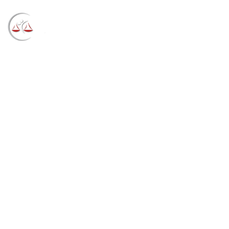
Blog
→
→
→
Notícias
Notícias
Tribunal mantém
pagamento de pensão a menor que perdeu o pai em
acidente rodoviário (16/12/2021)