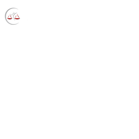
Blog
→
→
→
Notícias
Notícias
UFPR é condenada a
pagar indenização à candidata por suspender prova
de concurso (25/08/2023)