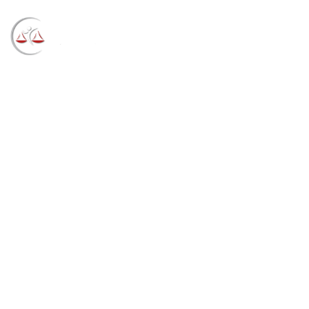
Blog
→
→
→
Notícias
Notícias
Últimos dias das
inscrições para estágio em Direito (08/04/2021)