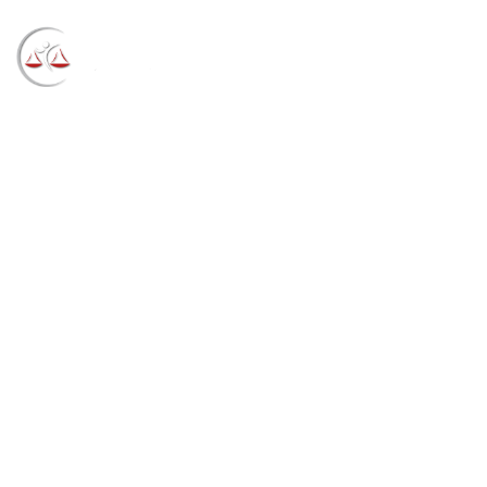
Blog
→
→
→
Notícias
Notícias
União deve fornecer
medicamento à base de Canabidiol para jovem que
sofre com epilepsia (19/01/2022)