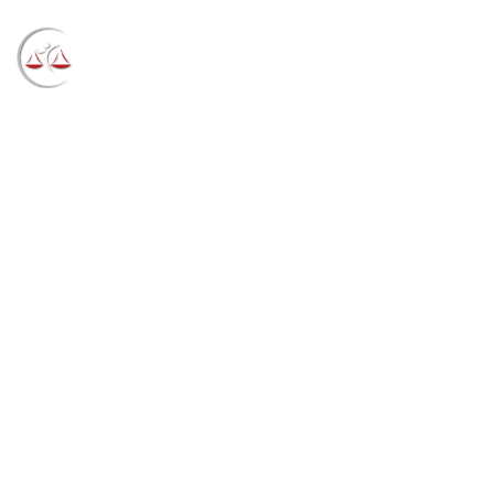
Blog
→
→
→
Notícias
Notícias
Vice-presidente do
Tribunal de Justiça do Tocantins visita o TRF4
(22/02/2022)