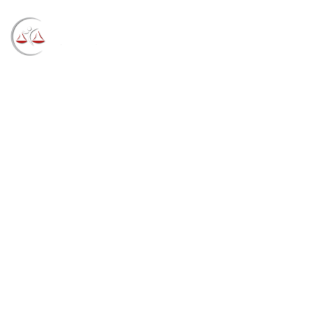
Blog
→
→
→
Notícias
Notícias
Vice-presidente
nacional da OAB visita o TRF4 (16/02/2022)